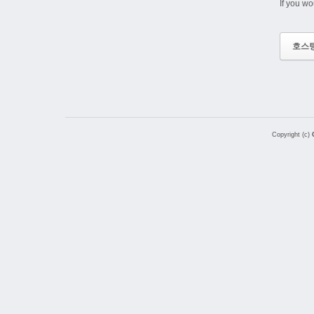
If you wo
호스
Copyright (c)