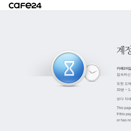
카페24입
접속하신
또한 도
30분 ~
보다 자
This pag
If this p
or has no